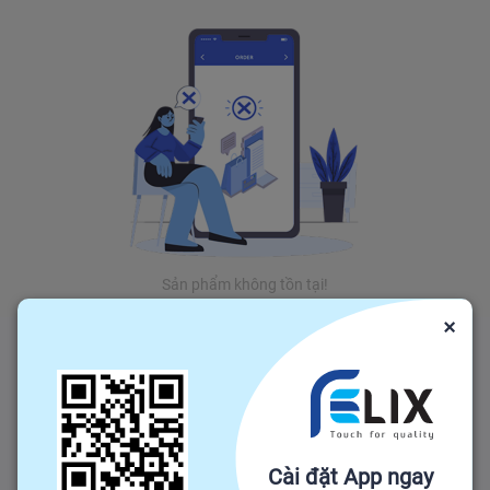
Sản phẩm không tồn tại!
×
Cài đặt App ngay