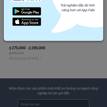
Trải nghiệm đầy đủ tính
năng hơn với App Felix
Hoa Ly kép Sawantha
270,000
290,000
₫
-
₫
₫
300,000
Số lượng mua tối thiểu: 1
Nhận được các sản phẩm mới nhất xu hướng và ngành công
nghiệp tin tức gửi đến