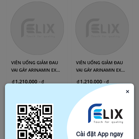
VIÊN UỐNG GIẢM ĐAU
VIÊN UỐNG GIẢM ĐAU
VAI GÁY ARINAMIN EX
VAI GÁY ARINAMIN EX
PLUS NHẬT BẢN 04
PLUS NHẬT BẢN 01
1,210,000
1,210,000
₫
-
₫
₫
-
₫
1,254,000
1,254,000
×
₫
1,350,000
₫
1,350,000
Số lượng mua tối thiểu: 1
Số lượng mua tối thiểu: 1
VN
1
MTHS
VN
1
MTHS
Cài đặt App ngay