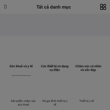
Tất cả danh mục
Sức khoẻ và y tế
Các thiết bị và dụng
Chăm sóc cá nhân
T
cụ điện
và sắc đẹp
Sản phẩm chăm sóc
Hộ gia đình thiết bị y
Thiết bị y tế
sức khoẻ
tế