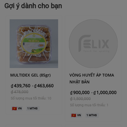
Gợi ý dành cho bạn
MULTIDEX GEL (85gr)
VÒNG HUYẾT ÁP TOMA
NHẬT BẢN
439,760
463,660
₫
-
₫
₫
478,000
900,000
1,000,000
₫
-
₫
Số lượng mua tối thiểu: 10
₫
1,500,000
Số lượng mua tối thiểu: 1
VN
1
MTHS
VN
1
MTHS