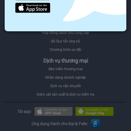
Người mua Đối tác
Felix.store Select
Bán trên Felix.store
Hợp đồng dành cho cung cấp
Bộ Quy tắc ứng xử
Chương trình ưu đãi
Dịch vụ thương mại
Bảo hiểm thương mại
Nhận dạng doanh nghiệp
Dịch vụ vận chuyển
Giám sát sản xuất & dịch vụ kiểm tra
Tải app:
Ứng dụng Dành cho Đại lý Felix: