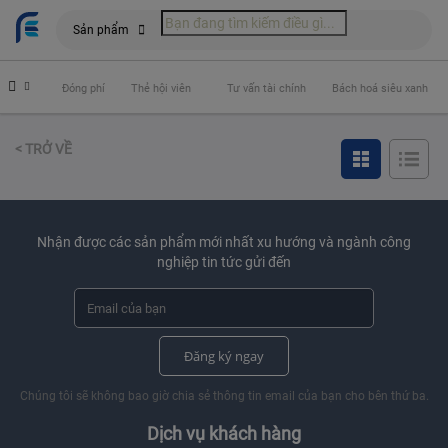
Sản phẩm
 hiểm
Đóng phí
Thẻ hội viên
Tư vấn tài chính
Bách hoá siêu xanh
< TRỞ VỀ
Nhận được các sản phẩm mới nhất xu hướng và ngành công
nghiệp tin tức gửi đến
Đăng ký ngay
Chúng tôi sẽ không bao giờ chia sẻ thông tin email của bạn cho bên thứ ba.
Dịch vụ khách hàng