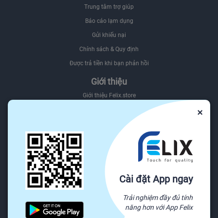
Trung tâm trợ giúp
Báo cáo lạm dụng
Gửi khiếu nại
Chính sách & Quy định
Được trả tiền khi bạn phản hồi
Giới thiệu
Giới thiệu Felix.store
×
Giới thiệu hệ sinh thái Felix
Sơ đồ website
Felix.store Blog
Tìm nguồn hàng trên Felix.store
Nguồn
Cài đặt App ngay
Tất cả danh mục
Trải nghiệm đầy đủ tính
Yêu cầu báo giá
năng hơn với App Felix
Sẵn sàng vận chuyển