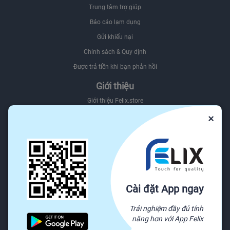
Trung tâm trợ giúp
Báo cáo lạm dụng
Gửi khiếu nại
Chính sách & Quy định
Được trả tiền khi bạn phản hồi
Giới thiệu
Giới thiệu Felix.store
×
Giới thiệu hệ sinh thái Felix
Sơ đồ website
Felix.store Blog
Tìm nguồn hàng trên Felix.store
Nguồn
Cài đặt App ngay
Tất cả danh mục
Trải nghiệm đầy đủ tính
Yêu cầu báo giá
năng hơn với App Felix
Sẵn sàng vận chuyển