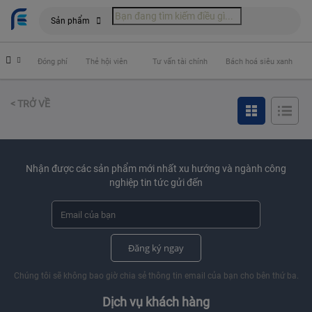
Sản phẩm
hiểm
Đóng phí
Thẻ hội viên
Tư vấn tài chính
Bách hoá siêu xanh
< TRỞ VỀ
Nhận được các sản phẩm mới nhất xu hướng và ngành công
nghiệp tin tức gửi đến
Đăng ký ngay
Chúng tôi sẽ không bao giờ chia sẻ thông tin email của bạn cho bên thứ ba.
Dịch vụ khách hàng