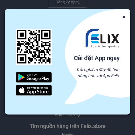
Đăng ký ngay
Chúng tôi sẽ không bao giờ chia sẻ thông tin email của bạn cho bên thứ ba.
×
Dịch vụ khách hàng
Trung tâm trợ giúp
Báo cáo lạm dụng
Gửi khiếu nại
Cài đặt App ngay
Chính sách & Quy định
Được trả tiền khi bạn phản hồi
Trải nghiệm đầy đủ tính
năng hơn với App Felix
Giới thiệu
Giới thiệu Felix.store
Giới thiệu hệ sinh thái Felix
Sơ đồ website
Felix.store Blog
Tìm nguồn hàng trên Felix.store
Nguồn