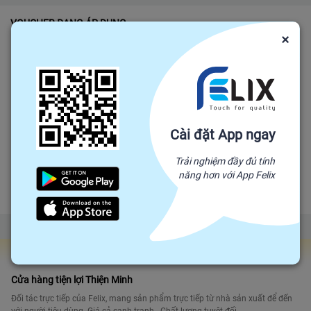
VOUCHER ĐANG ÁP DỤNG
×
1,500,000
₫
Hạn sử dụng: 24/07/2023
- Áp dụng toàn bộ sản phẩm thuộc nhà cung cấp
Cửa hàng tiện lợi Thiện Minh, không gồm các sản
phẩm đã áp dụng voucher khác.
Cài đặt App ngay
Giá bán chỉ với:
Trải nghiệm đầy đủ tính
Hết hàng
1,350,000
năng hơn với App Felix
₫
Gian hàng Felix Factories
Cửa hàng tiện lợi Thiện Minh
Đối tác trực tiếp của Felix, mang sản phẩm trực tiếp từ nhà sản xuất để đến