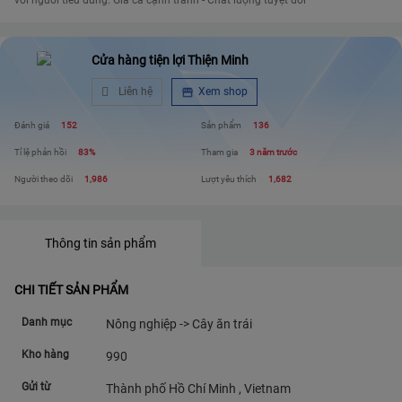
với người tiêu dùng. Giá cả cạnh tranh - Chất lượng tuyệt đối
Cửa hàng tiện lợi Thiện Minh
Liên hệ
Xem shop
Đánh giá
152
Sản phẩm
136
Tỉ lệ phản hồi
83%
Tham gia
3 năm trước
Người theo dõi
1,986
Lượt yêu thích
1,682
Thông tin sản phẩm
CHI TIẾT SẢN PHẨM
Danh mục
Nông nghiệp -> Cây ăn trái
Kho hàng
990
Gửi từ
Thành phố Hồ Chí Minh , Vietnam