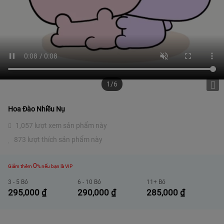
1/6
Hoa Đào Nhiều Nụ
1,057 lượt xem sản phẩm này
873 lượt thích sản phẩm này
0
Giảm thêm
% nếu bạn là VIP
3 - 5 Bó
6 - 10 Bó
11+ Bó
295,000
₫
290,000
₫
285,000
₫