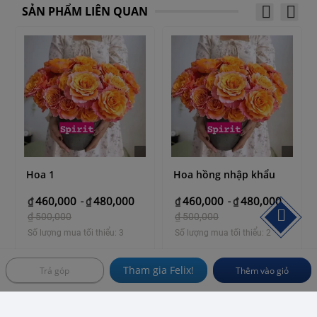
SẢN PHẨM LIÊN QUAN
Hoa 1
Hoa hồng nhập khẩu
460,000
480,000
460,000
480,000
₫
-
₫
₫
-
₫
₫
500,000
₫
500,000
Số lượng mua tối thiểu: 3
Số lượng mua tối thiểu: 2
VN
VN
Tham gia Felix!
Trả góp
Thêm vào giỏ