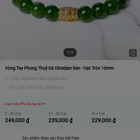
1/5
Vòng Tay Phong Thuỷ Đá Obsidian Đen - Hạt Tròn 10mm
1,681 lượt xem sản phẩm này
901 lượt thích sản phẩm này
6
Giảm thêm
% nếu bạn là VIP
2 - 30 Cái
31 - 40 Cái
41+ Cái
249,000
₫
239,000
₫
229,000
₫
Sản phẩm được xác thực bởi Felix