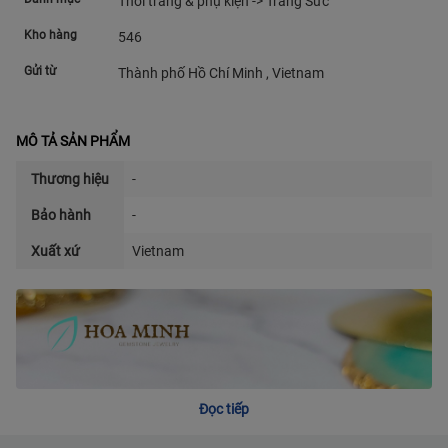
Thời trang & phụ kiện -> Trang Sức
Kho hàng
546
Gửi từ
Thành phố Hồ Chí Minh , Vietnam
MÔ TẢ SẢN PHẨM
Thương hiệu
-
Bảo hành
-
Xuất xứ
Vietnam
Đọc tiếp