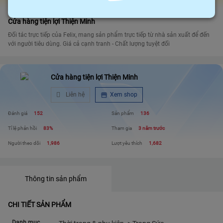
Gian hàng Felix Factories
Cửa hàng tiện lợi Thiện Minh
Đối tác trực tiếp của Felix, mang sản phẩm trực tiếp từ nhà sản xuất để đến
với người tiêu dùng. Giá cả cạnh tranh - Chất lượng tuyệt đối
Cửa hàng tiện lợi Thiện Minh
Liên hệ
Xem shop
Đánh giá
152
Sản phẩm
136
Tỉ lệ phản hồi
83%
Tham gia
3 năm trước
Người theo dõi
1,986
Lượt yêu thích
1,682
Thông tin sản phẩm
CHI TIẾT SẢN PHẨM
Danh mục